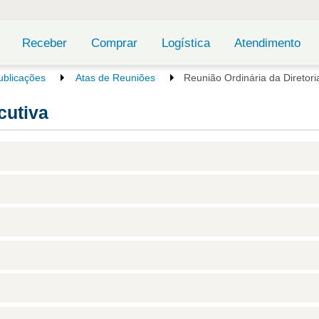
Receber
Comprar
Logística
Atendimento
ublicações
Atas de Reuniões
Reunião Ordinária da Diretori
cutiva
 117Kb)
 116Kb)
 57Kb)
 324Kb)
 194Kb)
 176Kb)
 93Kb)
 136Kb)
 59Kb)
 88Kb)
f 160Kb)
 327Kb)
 52Kb)
 91Kb)
 163KB)
 419Kb)
 69Kb)