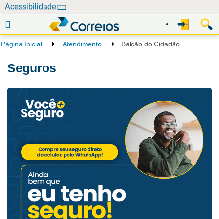
N
Acessibilidade
a
v
e
Página Inicial
Atendimento
Balcão do Cidadão
g
a
Seguros
ç
ã
o