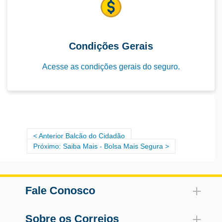
Forma de acompanhamento da solicitação
Não se aplica.
Condições Gerais
Canais para manifestações dos usuários
Acesse as condições gerais do seguro.
• Consulta ou serviços: 0800 272 2021
• SAC: 0800 272 2000
• Atendimento ao surdo 24h: 0800 702 4260
• Ouvidoria CNP Seguradora: 0800 272 2022
• Ouvidoria Previsul: 0800 722 0266
• SAC Previsul: 3003-6773
Anterior Balcão do Cidadão
Próximo: Saiba Mais - Bolsa Mais Segura
Fale Conosco
Sobre os Correios