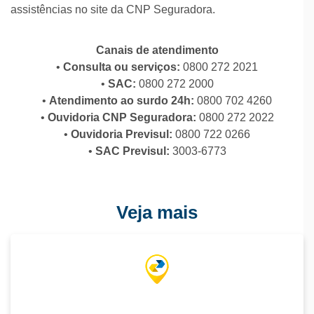
assistências no site da CNP Seguradora.
•
Negócio Mais Seguro
: Se um incêndio, vendaval
ou dano elétrico afetar seu pequeno negócio, você
recebe cobertura para manter as atividades,
Canais de atendimento
incluindo pagamento de aluguel e assistência
•
Consulta ou serviços:
0800 272 2021
empresarial completa. Um seguro feito para quem
•
SAC:
0800 272 2000
é MEI. Clique aqui e saiba mais informações.
•
Atendimento ao surdo 24h:
0800 702 4260
•
Lar Mais Seguro
•
Ouvidoria CNP Seguradora:
: O Lar Seguro protege imóveis
0800 272 2022
residenciais contra incêndio, explosão, danos
•
Ouvidoria Previsul:
0800 722 0266
elétricos, vendaval, granizo e oferece assistência
•
SAC Previsul:
3003-6773
residencial 24h.
Quem pode solicitar
Veja mais
• Pessoas físicas (brasileiros ou estrangeiros)
• Pessoas jurídicas
Como solicitar o serviço
O cliente pode solicitar o serviço presencialmente
nas Agências dos Correios.