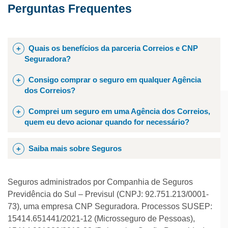
Perguntas Frequentes
Quais os benefícios da parceria Correios e CNP
Seguradora?
Consigo comprar o seguro em qualquer Agência
A CNP faz parte de um grupo francês que é global
dos Correios?
no tamanho e regional em entender que cada ser
humano é único. O principal objetivo com essa
Comprei um seguro em uma Agência dos Correios,
Sim! Os seguros estarão disponíveis em qualquer
parceria é proteger pessoas, seus bens e
quem eu devo acionar quando for necessário?
Agência dos Correios. Clique aqui e procure a
negócios, realizar sonhos e garantir um futuro com
Agência mais próxima de você.
mais possibilidades.
Clique e conheça mais sobre
Você pode acionar a CNP Seguradora sempre que
Saiba mais sobre Seguros
nosso parceiro CNP Seguradora.
precisar. É só ligar para o telefone 0800 272 2021.
O que é o serviço?
Seguros administrados por Companhia de Seguros
Os Correios oferecem, de forma simples e
Previdência do Sul – Previsul (CNPJ: 92.751.213/0001-
acessível, a contratação presencial de seguros
73), uma empresa CNP Seguradora. Processos SUSEP:
que proporcionam proteção financeira e
15414.651441/2021-12 (Microsseguro de Pessoas),
tranquilidade para você, sua família e seu negócio,