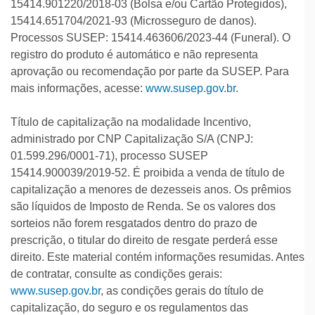
15414.901220/2018-03 (Bolsa e/ou Cartão Protegidos),
em parceria com a PREVISUL Seguradora.
15414.651704/2021-93 (Microsseguro de danos).
Modalidades disponíveis:
Processos SUSEP: 15414.463606/2023-44 (Funeral). O
•
Bolsa Mais Segura
: Se sua bolsa for roubada,
registro do produto é automático e não representa
seu cartão usado sem autorização ou se você for
aprovação ou recomendação por parte da SUSEP. Para
obrigado a sacar/usar o cartão sob coação, você
mais informações, acesse:
www.susep.gov.br
.
pode receber até R$ 1000 de indenização, de
acordo com os riscos cobertos pelo seguro.
Título de capitalização na modalidade Incentivo,
•
Vida Mais Segura
: Se você enfrentar uma doença
administrado por CNP Capitalização S/A (CNPJ:
grave (coberta pelo seguro) ou um acidente, o
01.599.296/0001-71), processo SUSEP
seguro garante proteção financeira, além de
15414.900039/2019-52. É proibida a venda de título de
oferecer telemedicina 24h e descontos em
capitalização a menores de dezesseis anos. Os prêmios
medicamentos.
são líquidos de Imposto de Renda. Se os valores dos
seguro.
sorteios não forem resgatados dentro do prazo de
•
Funeral Mais Seguro
: Se acontecer um
prescrição, o titular do direito de resgate perderá esse
falecimento, o seguro garante auxílio funeral de até
direito. Este material contém informações resumidas. Antes
R$ 5.000, apoio com documentação e ainda cartão
de contratar, consulte as condições gerais:
alimentação temporário para ajudar no sustento da
www.susep.gov.br
, as condições gerais do título de
família.
capitalização, do seguro e os regulamentos das
(clique aqui e saiba mais informações.