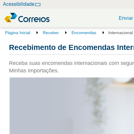
N
Acessibilidade
a
v
Enviar
e
g
V
Página Inicial
Receber
Encomendas
Internacional
o
a
c
Recebimento de Encomendas Intern
ç
ê
ã
e
o
s
Receba suas encomendas internacionais com seguran
t
Minhas Importações.
á
a
q
u
i
: