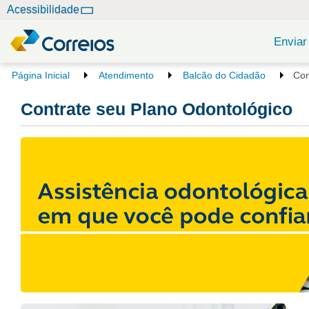
N
Acessibilidade
a
v
Enviar
e
g
V
Página Inicial
Atendimento
Balcão do Cidadão
Con
o
a
c
Contrate seu Plano Odontológico
ç
ê
ã
e
o
s
t
á
a
q
u
i
: