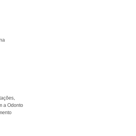
 na
tações,
om a Odonto
imento