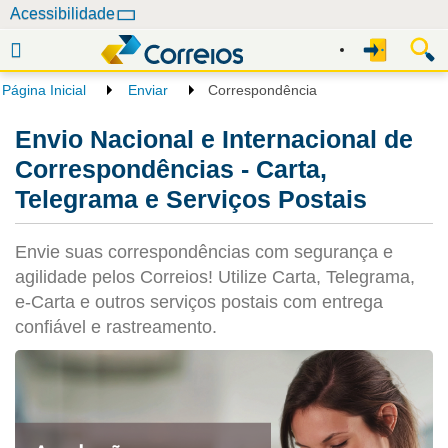
N
Acessibilidade
a
v
e
Página Inicial
Enviar
Correspondência
g
a
Envio Nacional e Internacional de
ç
Correspondências - Carta,
ã
Telegrama e Serviços Postais
o
Envie suas correspondências com segurança e
agilidade pelos Correios! Utilize Carta, Telegrama,
e-Carta e outros serviços postais com entrega
confiável e rastreamento.