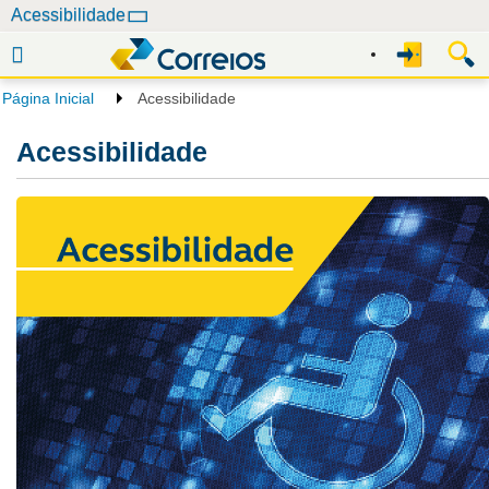
N
Acessibilidade
a
v
e
Página Inicial
Acessibilidade
g
a
Acessibilidade
ç
ã
o