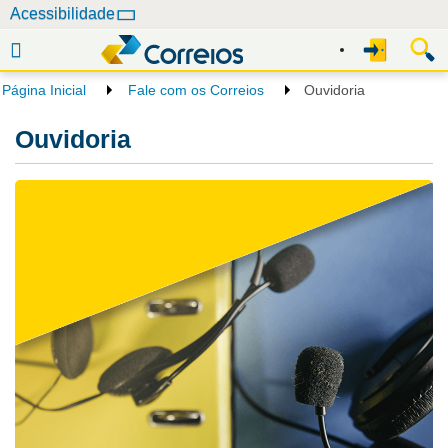
N
Acessibilidade
a
v
e
Página Inicial
Fale com os Correios
Ouvidoria
g
a
Ouvidoria
ç
ã
o