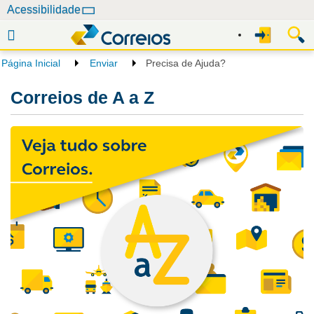
N
Acessibilidade
a
v
e
Página Inicial
Enviar
Precisa de Ajuda?
g
a
Correios de A a Z
ç
ã
o