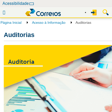
N
Acessibilidade
a
v
e
Página Inicial
Acesso à Informação
Auditorias
g
a
Auditorias
ç
ã
o