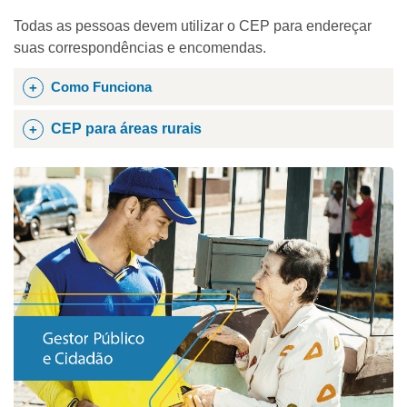
Todas as pessoas devem utilizar o CEP para endereçar
suas correspondências e encomendas.
Como Funciona
CEP para áreas rurais
Para a atribuição de CEP, os Correios definem os
municípios, os distritos e os povoados como
localidades. As localidades são divididas em áreas
urbana e rural, na sua grande maioria.
Cidades com CEP único devem utilizar este
mesmo código para envios destinados a área
rural. As cidades codificadas por logradouros, que
possuem área rural, receberam o CEP específico
para identificá-las. Como o CEP para área rural
tem a finalidade exclusiva para ser usado no
cadastramento de endereços rurais, ele foi