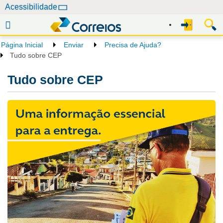
N
Acessibilidade
a
v
e
Página Inicial
Enviar
Precisa de Ajuda?
g
Tudo sobre CEP
a
ç
Tudo sobre CEP
ã
o