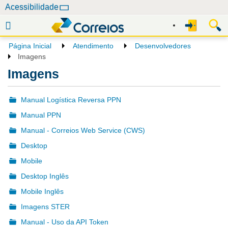
N
Acessibilidade
a
v
e
Página Inicial
Atendimento
Desenvolvedores
g
Imagens
a
Imagens
ç
ã
Manual Logística Reversa PPN
o
Manual PPN
Manual - Correios Web Service (CWS)
Desktop
Mobile
Desktop Inglês
Mobile Inglês
Imagens STER
Manual - Uso da API Token