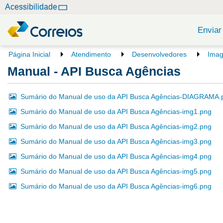
N
Acessibilidade
a
v
Enviar
e
g
V
Página Inicial
Atendimento
Desenvolvedores
Ima
o
a
Manual - API Busca Agências
c
ç
ê
ã
e
Sumário do Manual de uso da API Busca Agências-DIAGRAMA.
o
s
Sumário do Manual de uso da API Busca Agências-img1.png
t
á
Sumário do Manual de uso da API Busca Agências-img2.png
a
Sumário do Manual de uso da API Busca Agências-img3.png
q
u
Sumário do Manual de uso da API Busca Agências-img4.png
i
Sumário do Manual de uso da API Busca Agências-img5.png
:
Sumário do Manual de uso da API Busca Agências-img6.png