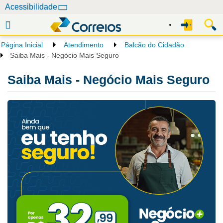
N
Acessibilidade
a
v
e
Página Inicial
Atendimento
Balcão do Cidadão
g
Saiba Mais - Negócio Mais Seguro
a
ç
Saiba Mais - Negócio Mais Seguro
ã
o