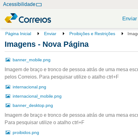
N
Acessibilidade
a
v
Enviar
e
g
V
Página Inicial
Enviar
Proibições e Restrições
Imag
o
a
Imagens - Nova Página
c
ç
ê
ã
e
banner_mobile.png
o
s
Imagem de braço e tronco de pessoa atrás de uma mesa escre
t
á
pelos Correios. Para pesquisar utilize o atalho ctrl+F
a
internacional.png
q
u
internacional_mobile.png
i
banner_desktop.png
:
Imagem de braço e tronco de pessoa atrás de uma mesa escre
Para pesquisar utilize o atalho ctrl+F
proibidos.png