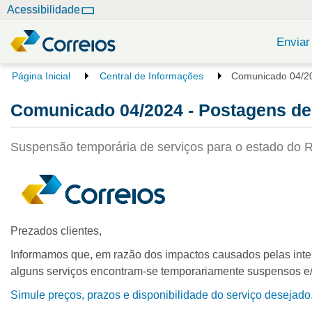
N
Acessibilidade
a
v
Enviar
e
g
V
Página Inicial
Central de Informações
Comunicado 04/20
o
a
c
Comunicado 04/2024 - Postagens de
ç
ê
ã
e
o
s
Suspensão temporária de serviços para o estado do R
t
á
a
q
u
i
Prezados clientes,
:
Informamos que, em razão dos impactos causados pelas inten
alguns serviços encontram-se temporariamente suspensos e/
Simule preços, prazos e disponibilidade do serviço desejado