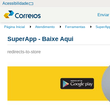
N
Acessibilidade
a
v
Enviar
e
g
V
Página Inicial
Atendimento
Ferramentas
SuperApp
o
a
c
SuperApp - Baixe Aqui
ç
ê
ã
e
o
s
redirects-to-store
t
á
a
q
u
i
: