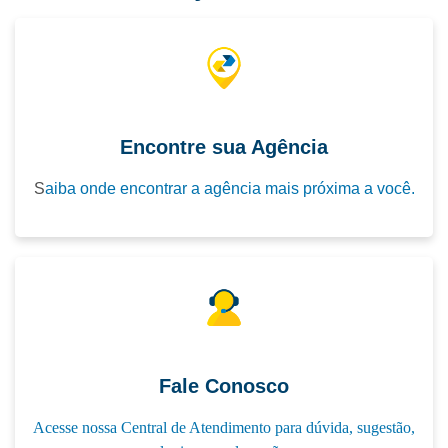
Operador de
Atendente de
Gastronomia
Caixa;
Farmácia;
Recursos
Auxiliar de
EDUCAÇÃO
Humanos;
Laboratório;
Secretariado
Enfermagem do
Educação
Encontre sua Agência
Executivo;
Trabalho;
Infantil;
Finanças;
Nutrição Clínica
Libras;
S
aiba onde encontrar a agência mais próxima a você.
e Funcional;
Publicidade
Psicologia
Métodos
Moderna;
Clínica e
Pedagógico
Comportamental;
como
Computador
Administração
Auxiliar de
Educação
Pública;
Veterinária e Pet
Especial;
Fale Conosco
Shop;
Acesse nossa Central de Atendimento para dúvida, sugestão,