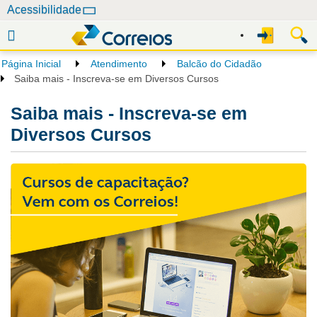
N
Acessibilidade
a
v
e
Página Inicial
Atendimento
Balcão do Cidadão
g
Saiba mais - Inscreva-se em Diversos Cursos
a
ç
Saiba mais - Inscreva-se em
ã
Diversos Cursos
o