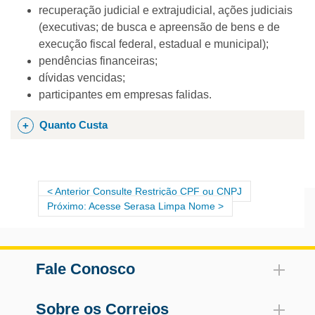
recuperação judicial e extrajudicial, ações judiciais
(executivas; de busca e apreensão de bens e de
execução fiscal federal, estadual e municipal);
pendências financeiras;
dívidas vencidas;
participantes em empresas falidas.
Quanto Custa
Você Consulta Empresas (consulta de CNPJ)
.......................... R$ 24,90
Meu Serasa (consulta de CPF próprio)
Anterior Consulte Restrição CPF ou CNPJ
......................................R$16,90
Próximo: Acesse Serasa Limpa Nome
Poderão ser realizadas até 10 consultas por
atendimento. Porém, o valor a ser pago é por
CPF/CNPJ consultado.
Fale Conosco
Formas de Pagamento
Dinheiro, cartão de crédito ou débito
Sobre os Correios