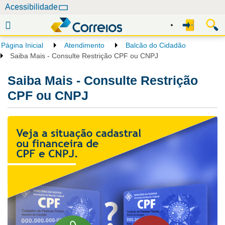
N
Acessibilidade
a
v
e
Página Inicial
Atendimento
Balcão do Cidadão
g
Saiba Mais - Consulte Restrição CPF ou CNPJ
a
ç
Saiba Mais - Consulte Restrição
ã
CPF ou CNPJ
o