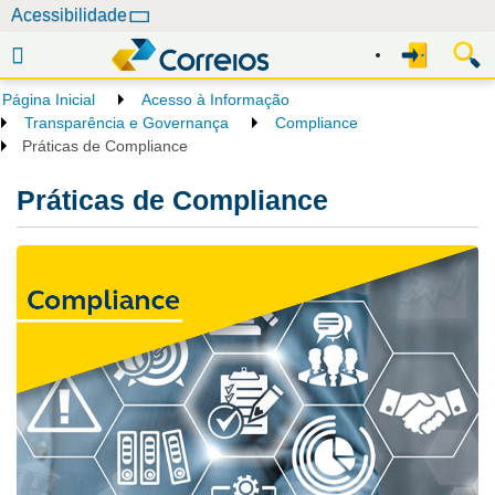
N
Acessibilidade
a
v
e
Página Inicial
Acesso à Informação
g
Transparência e Governança
Compliance
a
Práticas de Compliance
ç
Práticas de Compliance
ã
o