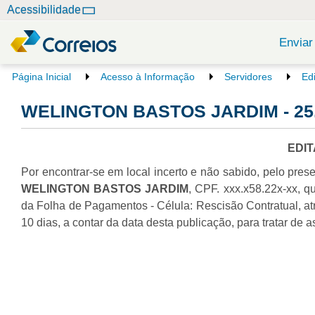
N
Acessibilidade
a
v
Enviar
e
g
V
Página Inicial
Acesso à Informação
Servidores
Ed
o
a
c
WELINGTON BASTOS JARDIM - 25.
ç
ê
ã
e
o
s
EDI
t
Por encontrar-se em local incerto e não sabido, pelo prese
á
a
WELINGTON BASTOS JARDIM
, CPF. xxx.x58.22x-xx, 
q
da Folha de Pagamentos - Célula: Rescisão Contratual, a
u
10 dias, a contar da data desta publicação, para tratar d
i
: