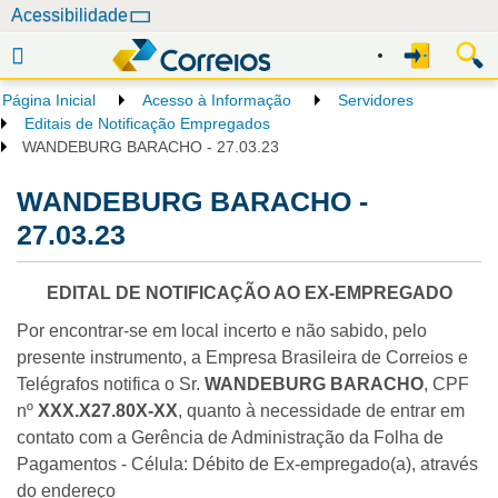
N
Acessibilidade
a
v
e
Página Inicial
Acesso à Informação
Servidores
g
Editais de Notificação Empregados
a
WANDEBURG BARACHO - 27.03.23
ç
WANDEBURG BARACHO -
ã
o
27.03.23
EDITAL DE NOTIFICAÇÃO AO EX-EMPREGADO
Por encontrar-se em local incerto e não sabido, pelo
presente instrumento, a Empresa Brasileira de Correios e
Telégrafos notifica o Sr.
WANDEBURG BARACHO
, CPF
nº
XXX.X27.80X-XX
, quanto à necessidade de entrar em
contato com a Gerência de Administração da Folha de
Pagamentos - Célula: Débito de Ex-empregado(a), através
do endereço