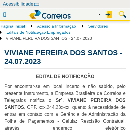
N
Acessibilidade
a
v
e
Página Inicial
Acesso à Informação
Servidores
g
Editais de Notificação Empregados
a
VIVIANE PEREIRA DOS SANTOS - 24.07.2023
ç
VIVIANE PEREIRA DOS SANTOS -
ã
o
24.07.2023
EDITAL DE NOTIFICAÇÃO
Por encontrar-se em local incerto e não sabido, pelo
presente instrumento, a Empresa Brasileira de Correios e
Telégrafos notifica o
Srª. VIVIANE PEREIRA DOS
SANTOS
, CPF. xxx.244.23x-xx, quanto à necessidade de
entrar em contato com a Gerência de Administração da
Folha de Pagamentos - Célula: Rescisão Contratual,
através endereço eletrônico