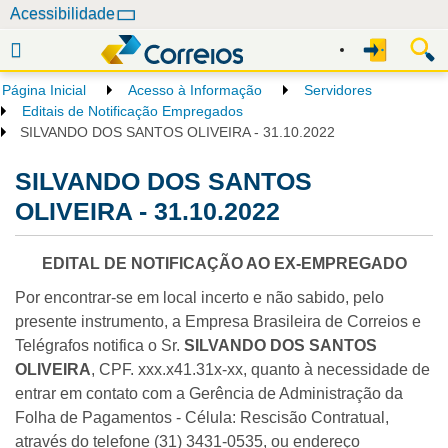
N
Acessibilidade
a
v
e
Página Inicial
Acesso à Informação
Servidores
g
Editais de Notificação Empregados
a
SILVANDO DOS SANTOS OLIVEIRA - 31.10.2022
ç
SILVANDO DOS SANTOS
ã
o
OLIVEIRA - 31.10.2022
EDITAL DE NOTIFICAÇÃO AO EX-EMPREGADO
Por encontrar-se em local incerto e não sabido, pelo
presente instrumento, a Empresa Brasileira de Correios e
Telégrafos notifica o Sr.
SILVANDO DOS SANTOS
OLIVEIRA
, CPF. xxx.x41.31x-xx, quanto à necessidade de
entrar em contato com a Gerência de Administração da
Folha de Pagamentos - Célula: Rescisão Contratual,
através do telefone (31) 3431-0535, ou endereço