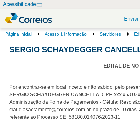
N
Acessibilidade
a
v
Enviar
e
g
V
Página Inicial
Acesso à Informação
Servidores
Ed
o
a
c
SERGIO SCHAYDEGGER CANCELLA 
ç
ê
ã
e
o
s
EDITAL DE NO
t
á
a
Por encontrar-se em local incerto e não sabido, pelo presen
q
SERGIO SCHAYDEGGER CANCELLA
CPF. xxx.x53.02x-
u
Administração da Folha de Pagamentos - Célula: Rescisão 
i
:
claudiasacramento@correios.com.br, no prazo de 10 dias, a
referente ao Processo SEI 53180.014076/2023-11.