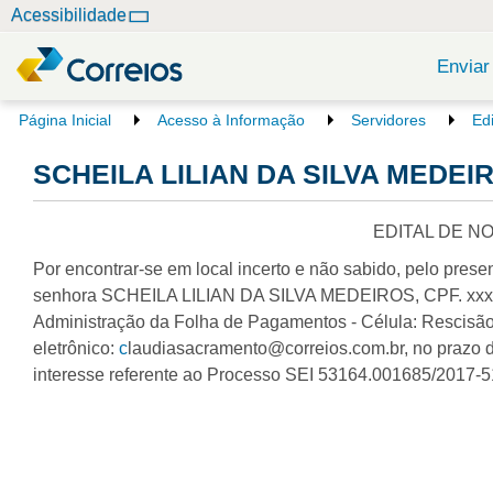
N
Acessibilidade
a
v
Enviar
e
g
V
Página Inicial
Acesso à Informação
Servidores
Ed
o
a
c
SCHEILA LILIAN DA SILVA MEDEIRO
ç
ê
ã
e
o
s
EDITAL DE N
t
Por encontrar-se em local incerto e não sabido, pelo presen
á
a
senhora SCHEILA LILIAN DA SILVA MEDEIROS, CPF. xxx.13
q
Administração da Folha de Pagamentos - Célula: Rescisão 
u
eletrônico:
c
laudiasacramento@correios.com.br, no prazo de
i
interesse referente ao Processo SEI 53164.001685/2017-5
: