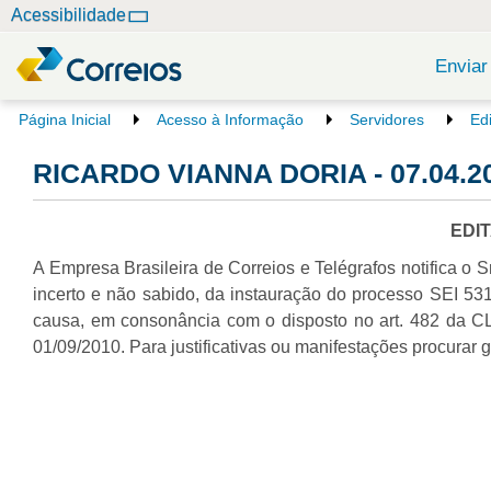
N
Acessibilidade
a
v
Enviar
e
g
V
Página Inicial
Acesso à Informação
Servidores
Ed
o
a
c
RICARDO VIANNA DORIA - 07.04.2
ç
ê
ã
e
o
s
EDI
t
A Empresa Brasileira de Correios e Telégrafos notifica o S
á
a
incerto e não sabido, da instauração do processo SEI 531
q
causa, em consonância com o disposto no art. 482 da CLT
u
01/09/2010. Para justificativas ou manifestações procurar 
i
: