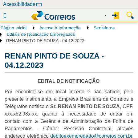
N
Acessibilidade
a
v
e
Página Inicial
Acesso à Informação
Servidores
g
Editais de Notificação Empregados
a
RENAN PINTO DE SOUZA - 04.12.2023
ç
RENAN PINTO DE SOUZA -
ã
o
04.12.2023
EDITAL DE NOTIFICAÇÃO
Por encontrar-se em local incerto e não sabido, pelo
presente instrumento, a Empresa Brasileira de Correios e
Telégrafos notifica o
Sr. RENAN PINTO DE SOUZA
, CPF.
xxx.x52.98x-xx, quanto à necessidade de entrar em
contato com a Gerência de Administração da Folha de
Pagamentos - Célula: Rescisão Contratual, através
endereço eletrônico
debitoexempregado@correios.com.br
,