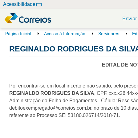
N
Acessibilidade
a
v
Enviar
e
g
V
Página Inicial
Acesso à Informação
Servidores
Ed
o
a
c
REGINALDO RODRIGUES DA SILVA 
ç
ê
ã
e
o
s
EDITAL DE NO
t
á
a
Por encontrar-se em local incerto e não sabido, pelo presen
q
REGINALDO RODRIGUES DA SILVA
, CPF. xxx.x26.44x-
u
Administração da Folha de Pagamentos - Célula: Rescisão 
i
:
debitoexempregado@correios.com.br, no prazo de 10 dias, a
referente ao Processo SEI 53180.026714/2018-71.