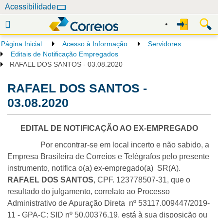
N
Acessibilidade
a
v
e
Página Inicial
Acesso à Informação
Servidores
g
Editais de Notificação Empregados
a
RAFAEL DOS SANTOS - 03.08.2020
ç
RAFAEL DOS SANTOS -
ã
o
03.08.2020
EDITAL DE NOTIFICAÇÃO AO EX-EMPREGADO
Por encontrar-se em local incerto e não sabido, a
Empresa Brasileira de Correios e Telégrafos pelo presente
instrumento, notifica o(a) ex-empregado(a) SR(A).
RAFAEL DOS SANTOS
, CPF. 123778507-31, que o
resultado do julgamento, correlato ao Processo
Administrativo de Apuração Direta nº 53117.009447/2019-
11 - GPA-C: SID nº 50.00376.19, está à sua disposição ou