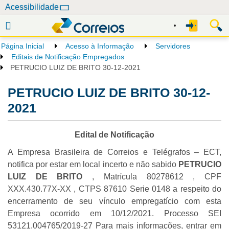
N
Acessibilidade
a
v
e
Página Inicial
Acesso à Informação
Servidores
g
Editais de Notificação Empregados
a
PETRUCIO LUIZ DE BRITO 30-12-2021
ç
PETRUCIO LUIZ DE BRITO 30-12-
ã
o
2021
Edital de Notificação
A Empresa Brasileira de Correios e Telégrafos – ECT,
notifica por estar em local incerto e não sabido
PETRUCIO
LUIZ DE BRITO
, Matrícula 80278612 , CPF
XXX.430.77X-XX , CTPS 87610 Serie 0148 a respeito do
encerramento de seu vínculo empregatício com esta
Empresa ocorrido em 10/12/2021. Processo SEI
53121.004765/2019-27 Para mais informações, entrar em