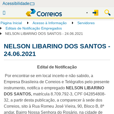
N
Acessibilidade
a
v
e
Página Inicial
Acesso à Informação
Servidores
g
Editais de Notificação Empregados
a
NELSON LIBARINO DOS SANTOS - 24.06.2021
ç
NELSON LIBARINO DOS SANTOS -
ã
o
24.06.2021
Edital de Notificação
Por encontrar-se em local incerto e não sabido, a
Empresa Brasileira de Correios e Telégrafos pelo presente
instrumento, notifica o empregado
NELSON LIBARINO
DOS SANTOS,
matrícula 8.709.792-3, CPF 042854808-
32, a partir desta publicação, a comparecer à sede dos
Correios, sito à Rua Romeu José Vieira, 90, Bloco B, 8ª
andar, Bairro Nossa Senhora do Rosário, na cidade de