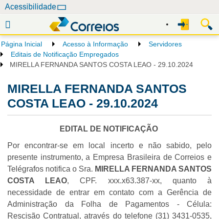
N
Acessibilidade
a
v
e
Página Inicial
Acesso à Informação
Servidores
g
Editais de Notificação Empregados
a
MIRELLA FERNANDA SANTOS COSTA LEAO - 29.10.2024
ç
MIRELLA FERNANDA SANTOS
ã
o
COSTA LEAO - 29.10.2024
EDITAL DE NOTIFICAÇÃO
Por encontrar-se em local incerto e não sabido, pelo
presente instrumento, a Empresa Brasileira de Correios e
Telégrafos notifica o Sra.
MIRELLA FERNANDA SANTOS
COSTA LEAO
, CPF. xxx.x63.387-xx, quanto à
necessidade de entrar em contato com a Gerência de
Administração da Folha de Pagamentos - Célula:
Rescisão Contratual, através do telefone (31) 3431-0535,