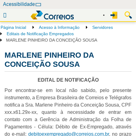
N
Acessibilidade
a
v
e
Página Inicial
Acesso à Informação
Servidores
g
Editais de Notificação Empregados
a
MARLENE PINHEIRO DA CONCEIÇÃO SOUSA
ç
MARLENE PINHEIRO DA
ã
o
CONCEIÇÃO SOUSA
EDITAL DE NOTIFICAÇÃO
Por encontrar-se em local não sabido, pelo presente
instrumento, a Empresa Brasileira de Correios e Telégrafos
notifica a Sra. Marlene Pinheiro da Conceição Sousa, CPF
xxx.x61.29x-xx, quanto à necessidade de entrar em
contato com a Gerência de Administração da Folha de
Pagamentos - Célula: Débito de Ex-Empregado, através
do e-mail:
debitoexempregado@correios.com.br
, no prazo