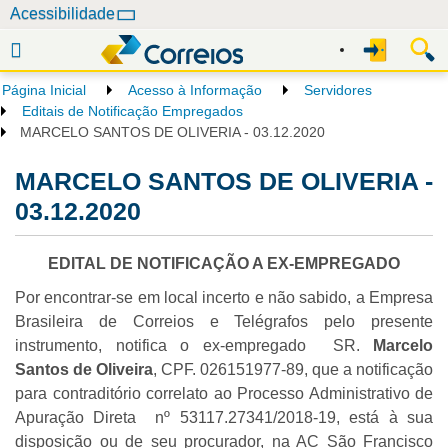
N
Acessibilidade
a
v
e
Página Inicial
Acesso à Informação
Servidores
g
Editais de Notificação Empregados
a
MARCELO SANTOS DE OLIVERIA - 03.12.2020
ç
MARCELO SANTOS DE OLIVERIA -
ã
o
03.12.2020
EDITAL DE NOTIFICAÇÃO A EX-EMPREGADO
Por encontrar-se em local incerto e não sabido, a Empresa
Brasileira de Correios e Telégrafos pelo presente
instrumento, notifica o ex-empregado SR.
Marcelo
Santos de Oliveira
, CPF. 026151977-89, que a notificação
para contraditório correlato ao Processo Administrativo de
Apuração Direta nº 53117.27341/2018-19, está à sua
disposição ou de seu procurador, na AC São Francisco