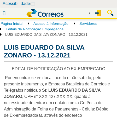
N
Acessibilidade
a
v
e
Página Inicial
Acesso à Informação
Servidores
g
Editais de Notificação Empregados
a
LUIS EDUARDO DA SILVA ZONARO - 13.12.2021
ç
LUIS EDUARDO DA SILVA
ã
o
ZONARO - 13.12.2021
EDITAL DE NOTIFICAÇÃO AO EX-EMPREGADO
Por encontrar-se em local incerto e não sabido, pelo
presente instrumento, a Empresa Brasileira de Correios e
Telégrafos notifica o
Sr. LUIS EDUARDO DA SILVA
ZONARO
, CPF nº XXX.427.XXX-XX, quanto à
necessidade de entrar em contato com a Gerência de
Administração da Folha de Pagamentos - Célula: Débito
de Ex-empregado(a), através do endereço