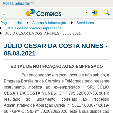
N
Acessibilidade
a
v
e
Página Inicial
Acesso à Informação
Servidores
g
Editais de Notificação Empregados
a
JÚLIO CESAR DA COSTA NUNES - 05.03.2021
ç
JÚLIO CESAR DA COSTA NUNES -
ã
o
05.03.2021
EDITAL DE NOTIFICAÇÃO AO EX-EMPREGADO
Por encontrar-se em local incerto e não sabido, a
Empresa Brasileira de Correios e Telégrafos pelo presente
instrumento, notifica ao ex-empregado SR.
JÚLIO
CESAR DA COSTA NUNES
, CPF. 795.326.087-53, que o
resultado do julgamento, correlato ao Processo
Administrativo de Apuração Direta nº 53117.033674/2019-
68 - GPA-C: SID nº 50.00208/2020, está à sua disposição