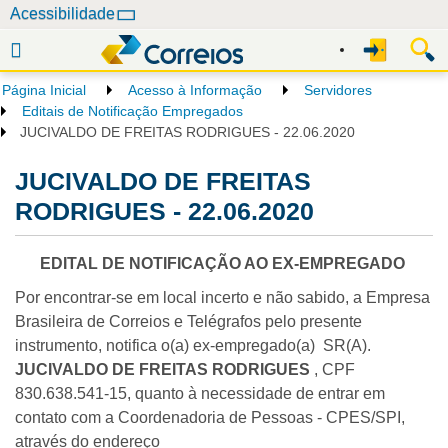
N
Acessibilidade
a
v
e
Página Inicial
Acesso à Informação
Servidores
g
Editais de Notificação Empregados
a
JUCIVALDO DE FREITAS RODRIGUES - 22.06.2020
ç
JUCIVALDO DE FREITAS
ã
o
RODRIGUES - 22.06.2020
EDITAL DE NOTIFICAÇÃO AO EX-EMPREGADO
Por encontrar-se em local incerto e não sabido, a Empresa
Brasileira de Correios e Telégrafos pelo presente
instrumento, notifica o(a) ex-empregado(a) SR(A).
JUCIVALDO DE FREITAS RODRIGUES
, CPF
830.638.541-15, quanto à necessidade de entrar em
contato com a Coordenadoria de Pessoas - CPES/SPI,
através do endereço