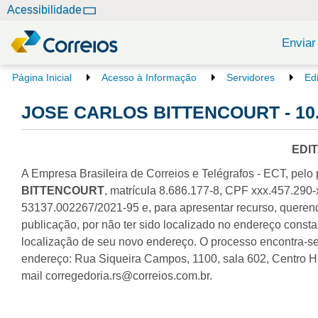
N
Acessibilidade
a
v
Enviar
e
g
V
Página Inicial
Acesso à Informação
Servidores
Ed
o
a
c
JOSE CARLOS BITTENCOURT - 10.
ç
ê
ã
e
o
s
EDI
t
A Empresa Brasileira de Correios e Telégrafos - ECT, pe
á
a
BITTENCOURT
, matrícula 8.686.177-8, CPF xxx.457.290-x
q
53137.002267/2021-95 e, para apresentar recurso, querendo,
u
publicação, por não ter sido localizado no endereço constan
i
localização de seu novo endereço. O processo encontra-se 
:
endereço: Rua Siqueira Campos, 1100, sala 602, Centro Hi
mail corregedoria.rs@correios.com.br.