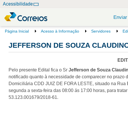
N
Acessibilidade
a
v
Enviar
e
g
V
Página Inicial
Acesso à Informação
Servidores
Ed
o
a
c
JEFFERSON DE SOUZA CLAUDINO -
ç
ê
ã
e
o
s
EDI
t
Pelo presente Edital fica o Sr
Jefferson de Souza Claudin
á
a
notificado quanto à necessidade de comparecer no prazo de
q
Domiciliária CDD JUIZ DE FORA LESTE, situado na Rua E
u
segunda a sexta-feira das 08:00 ás 17:00 horas, para trata
i
53.123.001679/2018-61.
: