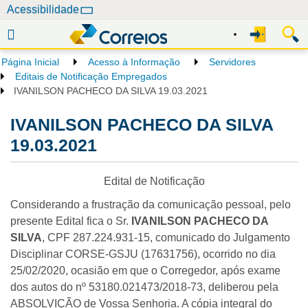
N
Acessibilidade
a
v
e
Página Inicial
Acesso à Informação
Servidores
g
Editais de Notificação Empregados
a
IVANILSON PACHECO DA SILVA 19.03.2021
ç
IVANILSON PACHECO DA SILVA
ã
o
19.03.2021
Edital de Notificação
Considerando a frustração da comunicação pessoal, pelo
presente Edital fica o Sr.
IVANILSON PACHECO DA
SILVA
, CPF 287.224.931-15, comunicado do Julgamento
Disciplinar CORSE-GSJU (17631756), ocorrido no dia
25/02/2020, ocasião em que o Corregedor, após exame
dos autos do nº 53180.021473/2018-73, deliberou pela
ABSOLVIÇÃO de Vossa Senhoria. A cópia integral do