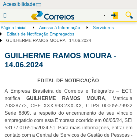
N
Acessibilidade
a
v
e
Página Inicial
Acesso à Informação
Servidores
g
Editais de Notificação Empregados
a
GUILHERME RAMOS MOURA - 14.06.2024
ç
GUILHERME RAMOS MOURA -
ã
o
14.06.2024
EDITAL DE NOTIFICAÇÃO
A Empresa Brasileira de Correios e Telégrafos – ECT,
notifica
GUILHERME RAMOS MOURA
, Matrícula
70328773, CPF XXX.993.2XX-XX, CTPS 00005579932
Serie 8809, a respeito do encerramento de seu vínculo
empregatício com esta Empresa ocorrido em 06/05/24, SEI
53177.016515/2024-51. Para mais informações, entrar em
contato com a Central de Serviços de Gestão de Pessoas -