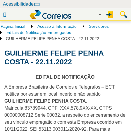
N
Acessibilidade
a
v
e
Página Inicial
Acesso à Informação
Servidores
g
Editais de Notificação Empregados
a
GUILHERME FELIPE PENHA COSTA - 22.11.2022
ç
GUILHERME FELIPE PENHA
ã
o
COSTA - 22.11.2022
EDITAL DE NOTIFICAÇÃO
A Empresa Brasileira de Correios e Telégrafos – ECT,
notifica por estar em local incerto e não sabido
GUILHERME FELIPE PENHA COSTA
,
Matrícula 83789944, CPF XXX.578.9XX-XX, CTPS
00000008712 Serie 00032, a respeito do encerramento de
seu vínculo empregatício com esta Empresa ocorrido em
10/11/2022, SEI 53113.003011/2020-92. Para mais