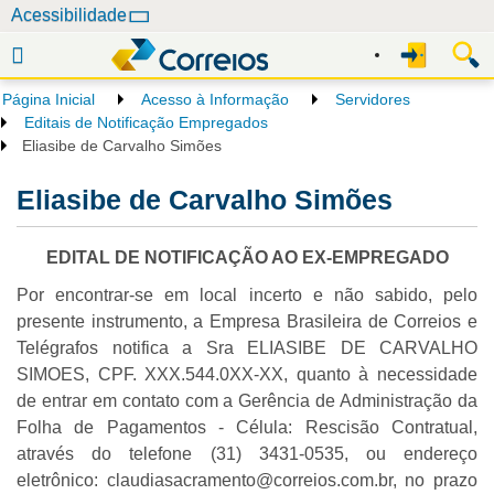
N
Acessibilidade
a
v
e
Página Inicial
Acesso à Informação
Servidores
g
Editais de Notificação Empregados
a
Eliasibe de Carvalho Simões
ç
Eliasibe de Carvalho Simões
ã
o
EDITAL DE NOTIFICAÇÃO AO EX-EMPREGADO
Por encontrar-se em local incerto e não sabido, pelo
presente instrumento, a Empresa Brasileira de Correios e
Telégrafos notifica a Sra ELIASIBE DE CARVALHO
SIMOES, CPF. XXX.544.0XX-XX, quanto à necessidade
de entrar em contato com a Gerência de Administração da
Folha de Pagamentos - Célula: Rescisão Contratual,
através do telefone (31) 3431-0535, ou endereço
eletrônico: claudiasacramento@correios.com.br, no prazo