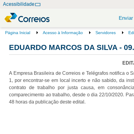
N
Acessibilidade
a
v
Enviar
e
g
V
Página Inicial
Acesso à Informação
Servidores
Ed
o
a
c
EDUARDO MARCOS DA SILVA - 09.
ç
ê
ã
e
o
s
EDI
t
A Empresa Brasileira de Correios e Telégrafos notifica o S
á
a
1, por encontrar-se em local incerto e não sabido, da i
q
contrato de trabalho por justa causa, em consonânci
u
comparecimento ao trabalho, desde o dia 22/10/2020. Para 
i
48 horas da publicação deste edital.
: