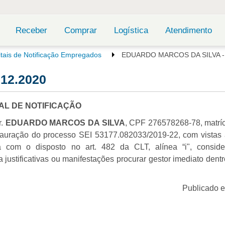
Receber
Comprar
Logística
Atendimento
itais de Notificação Empregados
EDUARDO MARCOS DA SILVA - 
12.2020
TAL DE NOTIFICAÇÃO
r.
EDUARDO MARCOS DA SILVA
, CPF 276578268-78, matrí
nstauração do processo SEI 53177.082033/2019-22, com vistas 
a com o disposto no art. 482 da CLT, alínea “i", consid
justificativas ou manifestações procurar gestor imediato dent
Publicado 