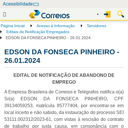
N
Acessibilidade
a
v
e
Página Inicial
Acesso à Informação
Servidores
g
Editais de Notificação Empregados
a
EDSON DA FONSECA PINHEIRO - 26.01.2024
ç
EDSON DA FONSECA PINHEIRO -
ã
o
26.01.2024
EDITAL DE NOTIFICAÇÃO DE ABANDONO DE
EMPREGO
A Empresa Brasileira de Correios e Telégrafos notifica o(a)
Sr(a) EDSON DA FONSECA PINHEIRO, CPF
39134059253, matrícula 85777404, por encontrar-se em
local incerto e não sabido, da instauração do processo SEI
53111.002312/2023-61, com vistas à rescisão do contrato
de trabalho por justa causa, em consonância com o