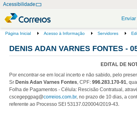
N
Acessibilidade
a
v
Enviar
e
g
V
Página Inicial
Acesso à Informação
Servidores
Ed
o
a
c
DENIS ADAN VARNES FONTES - 05
ç
ê
ã
e
o
s
EDITAL DE NO
t
Por encontrar-se em local incerto e não sabido, pelo presen
á
a
Sr
Denis Adan Varnes Fontes
, CPF:
996.283.170-91
, qu
q
Folha de Pagamentos - Célula: Rescisão Contratual, atravé
u
cscegepgpag@
correios.com.br
, no prazo de 10 dias, a con
i
referente ao Processo SEI 53137.020004/2019-43.
: