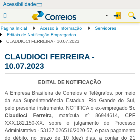
N
Acessibilidade
a
v
e
Página Inicial
Acesso à Informação
Servidores
g
Editais de Notificação Empregados
a
CLAUDIOCI FERREIRA - 10.07.2023
ç
CLAUDIOCI FERREIRA -
ã
o
10.07.2023
EDITAL DE NOTIFICAÇÃO
A Empresa Brasileira de Correios e Telégrafos, por meio
da sua Superintendência Estadual Rio Grande do Sul,
pelo presente instrumento, NOTIFICA o ex-empregado
Sr.
Claudioci Ferreira
, matrícula nº 86944614, CPF
XXX.182.150-XX, sobre o julgamento do Processo
Administrativo - 53137.026516/2020-57, e para pagamento
do débito, no prazo de 10 (dez) dias, a contar do 21