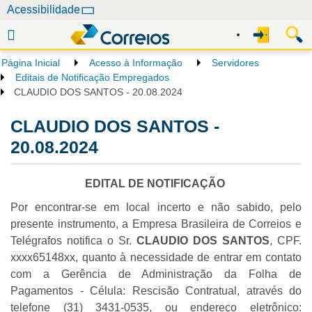
N
Acessibilidade
a
v
e
Página Inicial
Acesso à Informação
Servidores
g
Editais de Notificação Empregados
a
CLAUDIO DOS SANTOS - 20.08.2024
ç
CLAUDIO DOS SANTOS -
ã
o
20.08.2024
EDITAL DE NOTIFICAÇÃO
Por encontrar-se em local incerto e não sabido, pelo
presente instrumento, a Empresa Brasileira de Correios e
Telégrafos notifica o Sr.
CLAUDIO DOS SANTOS
, CPF.
xxxx65148xx, quanto à necessidade de entrar em contato
com a Gerência de Administração da Folha de
Pagamentos - Célula: Rescisão Contratual, através do
telefone (31) 3431-0535, ou endereço eletrônico: