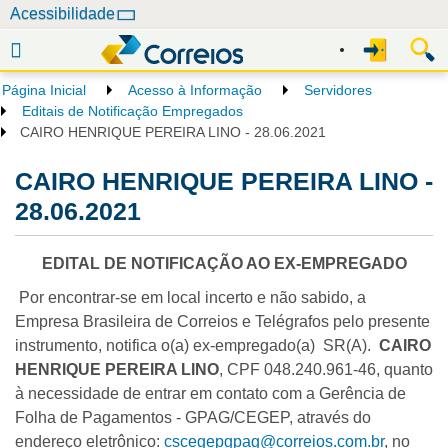
N
Acessibilidade
a
v
e
Página Inicial
Acesso à Informação
Servidores
g
Editais de Notificação Empregados
a
CAIRO HENRIQUE PEREIRA LINO - 28.06.2021
ç
CAIRO HENRIQUE PEREIRA LINO -
ã
o
28.06.2021
EDITAL DE NOTIFICAÇÃO AO EX-EMPREGADO
Por encontrar-se em local incerto e não sabido, a
Empresa Brasileira de Correios e Telégrafos pelo presente
instrumento, notifica o(a) ex-empregado(a) SR(A).
CAIRO
HENRIQUE PEREIRA LINO
, CPF 048.240.961-46, quanto
à necessidade de entrar em contato com a Gerência de
Folha de Pagamentos - GPAG/CEGEP, através do
endereço eletrônico:
cscegepgpag@correios.com.br
, no