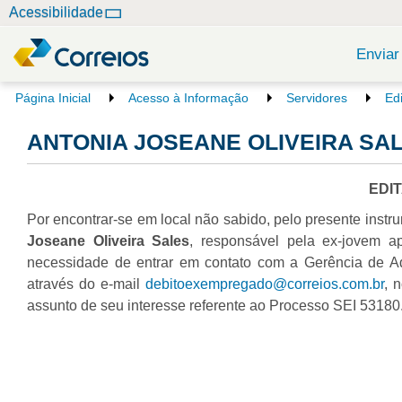
N
Acessibilidade
a
v
Enviar
e
g
V
Página Inicial
Acesso à Informação
Servidores
Ed
o
a
c
ANTONIA JOSEANE OLIVEIRA SALE
ç
ê
ã
e
o
s
EDI
t
Por encontrar-se em local não sabido, pelo presente instru
á
a
Joseane Oliveira Sales
, responsável pela ex-jovem a
q
necessidade de entrar em contato com a Gerência de A
u
através do e-mail
debitoexempregado@correios.com.br
, 
i
assunto de seu interesse referente ao Processo SEI 5318
: